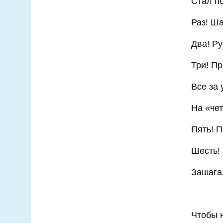
Стал по
Раз! Ша
Два! Р
Три! Пр
Все за 
На «че
Пять! П
Шесть! 
Зашагал
Чтобы 