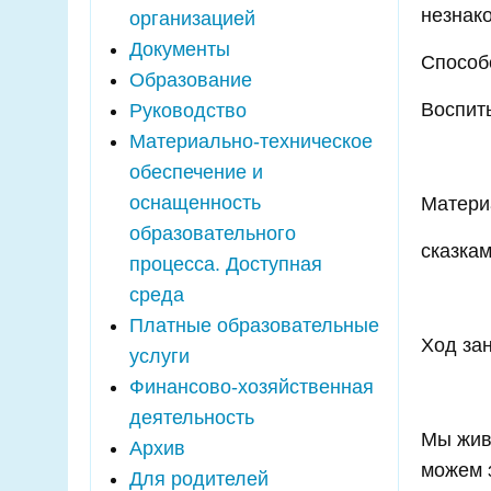
незнак
организацией
Документы
Способ
Образование
Воспит
Руководство
Материально-техническое
обеспечение и
оснащенность
Матери
образовательного
сказкам
процесса. Доступная
среда
Платные образовательные
Ход зан
услуги
Финансово-хозяйственная
деятельность
Мы жив
Архив
можем з
Для родителей