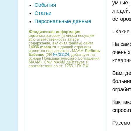
умные, 
События
людей,
Статьи
осторо
Персональные данные
- Каки
Юридическая информация
:
администратором (и лицом несущим
всю ответственность за всё
содержание, включая файлы) сайта
На сам
14036.maam.ru
и данной страницы
является пользователь МААМ
Любовь
очень 
Бабенко
(УИ
№731124
, действует на
основе Пользовательского Соглашения
коварн
МААМ). СМИ МААМ действует в
соответствии со ст. 1253.1 ГК РФ.
Вам, де
больниц
ограбит
Как так
спросит
Рассмо