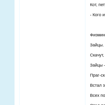
Кот, пе
- Кого
Физмин
Зайцы.
Скачут,
Зайцы –
Праг-ск
Встал з
Всех по