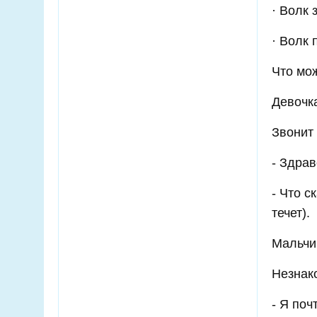
· Волк 
· Волк 
Что мож
Девочк
Звонит
- Здрав
- Что с
течет).
Мальчи
Незнако
- Я поч