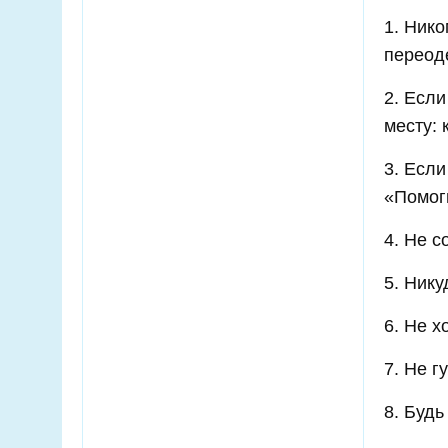
1. Нико
переод
2. Если
месту: 
3. Если
«Помог
4. Не с
5. Нику
6. Не х
7. Не г
8. Будь