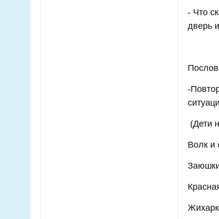
- Что с
дверь и
Послов
-Повтор
ситуац
(Дети н
Волк и 
Заюшки
Красна
Жихарк