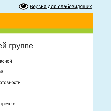
Версия для слабовидящих
ей группе
асной
ий
готовности
трече с